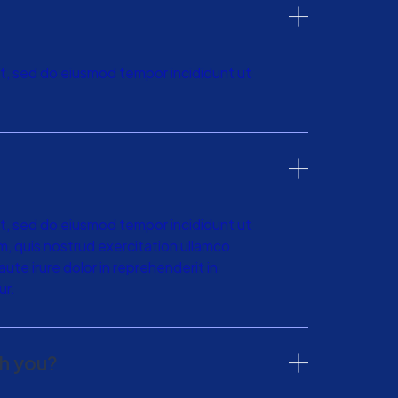
it, sed do eiusmod tempor incididunt ut
it, sed do eiusmod tempor incididunt ut
m, quis nostrud exercitation ullamco
ute irure dolor in reprehenderit in
ur.
th you?