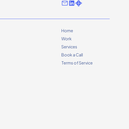
Home
Work
Services
Book a Call
Terms of Service