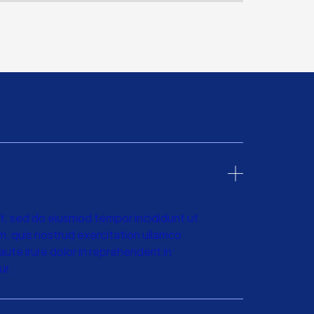
it, sed do eiusmod tempor incididunt ut
m, quis nostrud exercitation ullamco
ute irure dolor in reprehenderit in
ur.