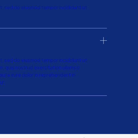
it, sed do eiusmod tempor incididunt ut
it, sed do eiusmod tempor incididunt ut
m, quis nostrud exercitation ullamco
ute irure dolor in reprehenderit in
ur.