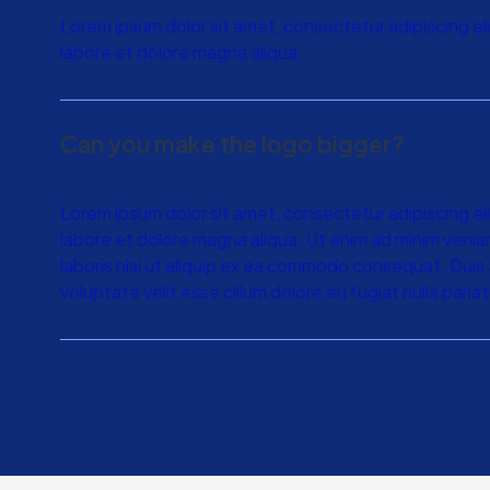
Lorem ipsum dolor sit amet, consectetur adipiscing el
labore et dolore magna aliqua.
Can you make the logo bigger?
Lorem ipsum dolor sit amet, consectetur adipiscing el
labore et dolore magna aliqua. Ut enim ad minim venia
laboris nisi ut aliquip ex ea commodo consequat. Duis a
voluptate velit esse cillum dolore eu fugiat nulla pariat