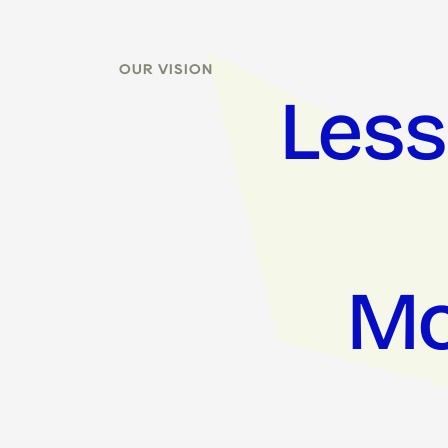
OUR VISION
Less 
Mo