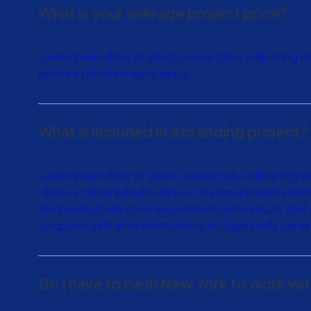
What is your average project price?
Lorem ipsum dolor sit amet, consectetur adipiscing el
labore et dolore magna aliqua.
What is included in a branding project?
Lorem ipsum dolor sit amet, consectetur adipiscing el
labore et dolore magna aliqua. Ut enim ad minim venia
laboris nisi ut aliquip ex ea commodo consequat. Duis a
voluptate velit esse cillum dolore eu fugiat nulla pariat
Do I have to be in New York to work wi