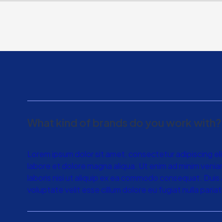
What kind of brands do you work with?
Lorem ipsum dolor sit amet, consectetur adipiscing el
labore et dolore magna aliqua. Ut enim ad minim venia
laboris nisi ut aliquip ex ea commodo consequat. Duis a
voluptate velit esse cillum dolore eu fugiat nulla pariat